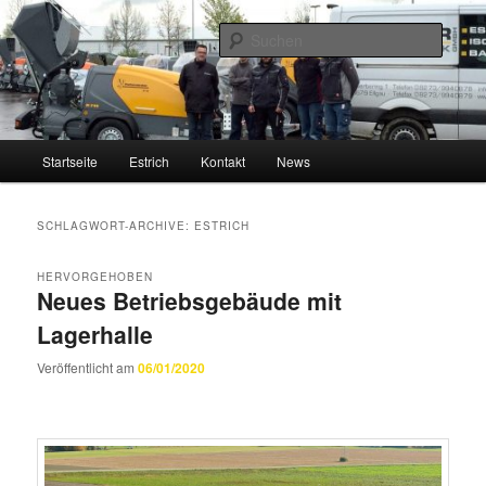
Zum
Zum
Estrich und Isolierungen vom Fachbetrieb
Inhalt
sekundären
Suche
wechseln
Inhalt
wechseln
Gruner-Bodentechnik
Hauptmenü
Startseite
Estrich
Kontakt
News
SCHLAGWORT-ARCHIVE:
ESTRICH
HERVORGEHOBEN
Neues Betriebsgebäude mit
Lagerhalle
Veröffentlicht am
06/01/2020